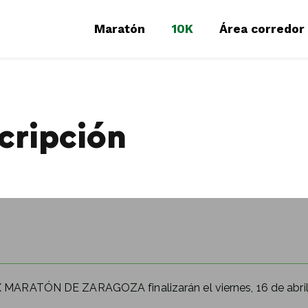
Maratón
10K
Área corredor
cripción