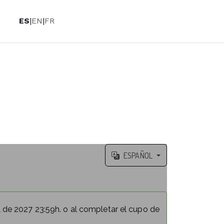
ES
|
EN
|
FR